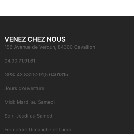
VENEZ CHEZ NOUS
156 Avenue de Verdun, 84300 Cavaillon
04.90.71.91.61
GPS: 43.8325291,5.0401315
Jours d’ouverture
Midi: Mardi au Samedi
Soir: Jeudi au Samedi
Fermeture Dimanche et Lundi